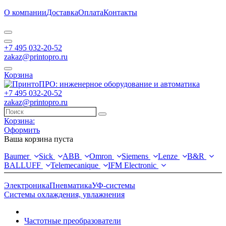
О компании
Доставка
Оплата
Контакты
+7 495 032-20-52
zakaz@printopro.ru
Корзина
+7 495 032-20-52
zakaz@printopro.ru
Корзина:
Оформить
Ваша корзина пуста
Baumer
Sick
ABB
Omron
Siemens
Lenze
B&R
BALLUFF
Telemecanique
IFM Electronic
Электроника
Пневматика
УФ-системы
Системы охлаждения, увлажнения
Частотные преобразователи