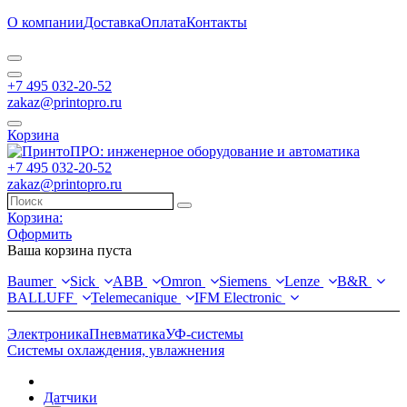
О компании
Доставка
Оплата
Контакты
+7 495 032-20-52
zakaz@printopro.ru
Корзина
+7 495 032-20-52
zakaz@printopro.ru
Корзина:
Оформить
Ваша корзина пуста
Baumer
Sick
ABB
Omron
Siemens
Lenze
B&R
BALLUFF
Telemecanique
IFM Electronic
Электроника
Пневматика
УФ-системы
Системы охлаждения, увлажнения
Датчики