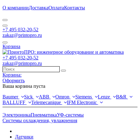
О компании
Доставка
Оплата
Контакты
+7 495 032-20-52
zakaz@printopro.ru
Корзина
+7 495 032-20-52
zakaz@printopro.ru
Корзина:
Оформить
Ваша корзина пуста
Baumer
Sick
ABB
Omron
Siemens
Lenze
B&R
BALLUFF
Telemecanique
IFM Electronic
Электроника
Пневматика
УФ-системы
Системы охлаждения, увлажнения
Датчики