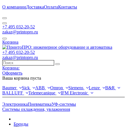
О компании
Доставка
Оплата
Контакты
+7 495 032-20-52
zakaz@printopro.ru
Корзина
+7 495 032-20-52
zakaz@printopro.ru
Корзина:
Оформить
Ваша корзина пуста
Baumer
Sick
ABB
Omron
Siemens
Lenze
B&R
BALLUFF
Telemecanique
IFM Electronic
Электроника
Пневматика
УФ-системы
Системы охлаждения, увлажнения
Бренды