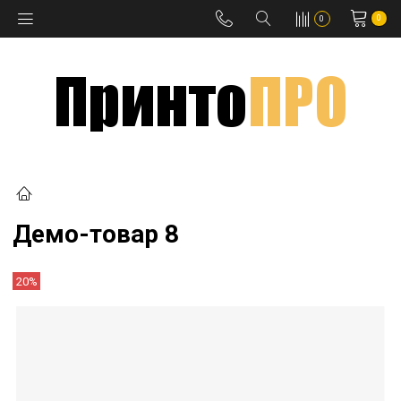
0
0
Демо-товар 8
20%