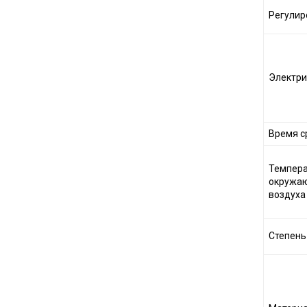
Регулир
Электри
Время с
Темпера
окружа
воздуха
Степень