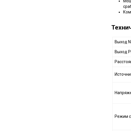
Мощ
сра
Ком
Техни
Выход 
Выход 
Расстоя
Источни
Напряже
Режим 