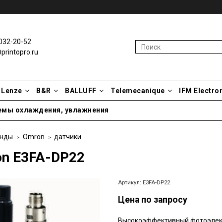
032-20-52
rintopro.ru
Lenze
B&R
BALLUFF
Telemecanique
IFM Electro
емы охлаждения, увлажнения
нды
Omron
датчики
n E3FA-DP22
Артикул:
E3FA-DP22
Цена по запросу
Высокоэффективный фотоэлект