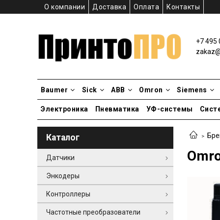
О компании
Доставка
Оплата
Контакты
+7 495 
zakaz@p
Baumer
Sick
ABB
Omron
Siemens
Электроника
Пневматика
УФ-системы
Сист
Бре
Каталог
Omro
Датчики
Энкодеры
Контроллеры
Частотные преобразователи