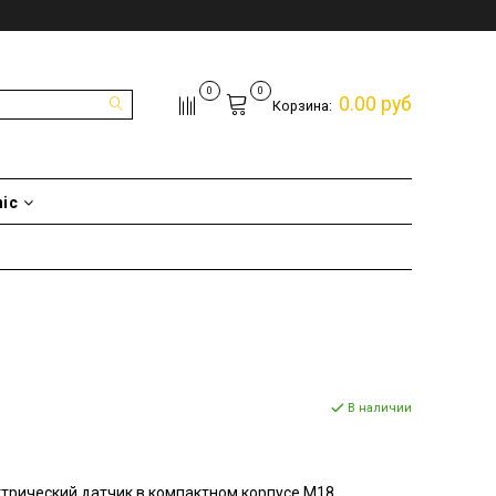
0
0
0.00 руб
Корзина:
nic
В наличии
рический датчик в компактном корпусе M18