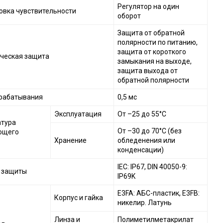
Регулятор на один
овка чувствительности
оборот
Защита от обратной
полярности по питанию,
защита от короткого
ческая защита
замыкания на выходе,
защита выхода от
обратной полярности
рабатывания
0,5 мс
Эксплуатация
От –25 до 55°C
тура
От –30 до 70°C (без
ющего
Хранение
обледенения или
конденсации)
IEC: IP67, DIN 40050-9:
 защиты
IP69K
E3FA: АБС-пластик, E3FB:
Корпус и гайка
никелир. Латунь
Линза и
Полиметилметакрилат