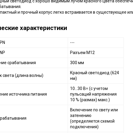
ный светодиод с хорошо видимым лучом красного цвета обеспеч
батывания
.
пактный и прочный корпус легко встраивается в существующее
ил
ческие характеристики
NPN
---
PNP
Разъем М12
ние срабатывания
300 мм
Красный светодиод (624
к света (длина волны)
нм)
10...30 В= (с учетом
ние источника питания
пульсаций напряжения
10 % (размах) макс.)
Включение по свету или
затенению
срабатывания
(определяется схемой
подключения)