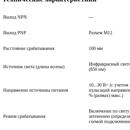
Выход NPN
---
Выход PNP
Разъем М12
Расстояние срабатывания
100 мм
Инфракрасный свет
Источник света (длина волны)
(850 нм)
10...30 В= (с учетом
Напряжение источника питания
пульсаций напряжен
% (размах) макс.)
Включение по свету
Режим срабатывания
затенению (определ
схемой подключени