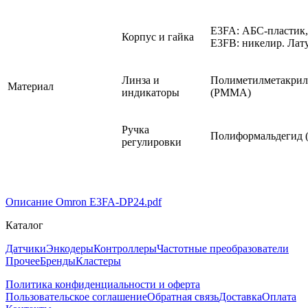
E3FA: АБС-пластик,
Корпус и гайка
E3FB: никелир. Лат
Линза и
Полиметилметакрил
Материал
индикаторы
(PMMA)
Ручка
Полиформальдегид 
регулировки
Описание Omron E3FA-DP24.pdf
Каталог
Датчики
Энкодеры
Контроллеры
Частотные преобразователи
Прочее
Бренды
Кластеры
Политика конфиденциальности и оферта
Пользовательское соглашение
Обратная связь
Доставка
Оплата