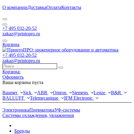
О компании
Доставка
Оплата
Контакты
+7 495 032-20-52
zakaz@printopro.ru
Корзина
+7 495 032-20-52
zakaz@printopro.ru
Корзина:
Оформить
Ваша корзина пуста
Baumer
Sick
ABB
Omron
Siemens
Lenze
B&R
BALLUFF
Telemecanique
IFM Electronic
Электроника
Пневматика
УФ-системы
Системы охлаждения, увлажнения
Бренды