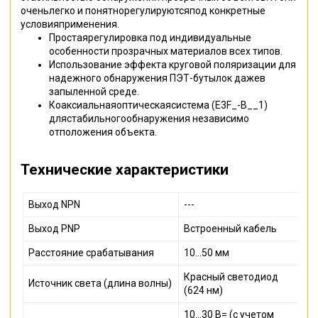
оченьлегко и понятнорегулируютсяпод конкретные
условияприменения.
Простаярегулировка под индивидуальные
особенности прозрачных материалов всех типов.
Использование эффекта круговой поляризации для
надежного обнаружения ПЭТ-бутылок дажев
запыленной среде.
Коаксиальнаяоптическаясистема (E3F_-B__1)
длястабильногообнаружения независимо
отположения объекта.
Технические характеристики
Выход NPN
---
Выход PNP
Встроенный кабель
Расстояние срабатывания
10…50 мм
Красный светодиод
Источник света (длина волны)
(624 нм)
10...30 В= (с учетом