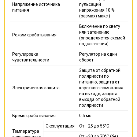
Напряжение источника
пульсаций
питания
напряжения 10 %
(размах) макс.)
Включение по свету
или затенению
Режим срабатывания
(определяется схемой
подключения)
Регулировка
Регулятор на один
чувствительности
оборот
Защита от обратной
полярности по
питанию, защита от
Электрическая защита
короткого замыкания
на выходе, защита
выхода от обратной
полярности
Время срабатывания
0,5 мс
Эксплуатация
От –25 до 55°C
Температура
От –30 до 70°C (без
окружающего