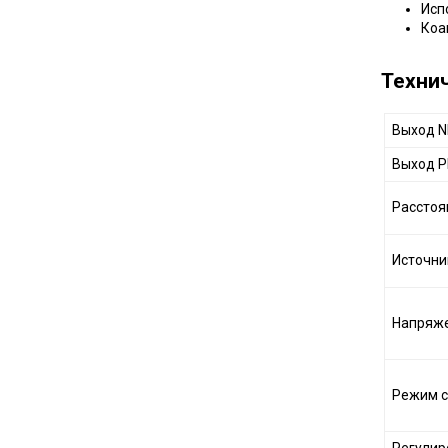
Исп
Коа
Техни
Выход 
Выход 
Расстоя
Источни
Напряже
Режим 