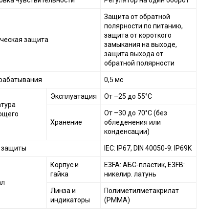
овка чувствительности
Регулятор на один оборот
Защита от обратной
полярности по питанию,
защита от короткого
ческая защита
замыкания на выходе,
защита выхода от
обратной полярности
рабатывания
0,5 мс
Эксплуатация
От –25 до 55°C
тура
От –30 до 70°C (без
ющего
Хранение
обледенения или
конденсации)
 защиты
IEC: IP67, DIN 40050-9: IP69K
Корпус и
E3FA: АБС-пластик, E3FB:
гайка
никелир. латунь
ал
Линза и
Полиметилметакрилат
индикаторы
(PMMA)