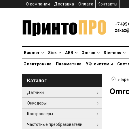
О компании
Доставка
Оплата
Контакты
+7 495 
zakaz@p
Baumer
Sick
ABB
Omron
Siemens
Электроника
Пневматика
УФ-системы
Сист
Бре
Каталог
Omro
Датчики
Энкодеры
Контроллеры
Частотные преобразователи