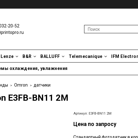
032-20-52
rintopro.ru
Lenze
B&R
BALLUFF
Telemecanique
IFM Electro
емы охлаждения, увлажнения
нды
Omron
датчики
n E3FB-BN11 2M
Артикул:
E3FB-BN11 2M
Цена по запросу
Стандартный фотодатчик в ко