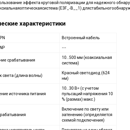
ользование эффекта круговой поляризации для надежного обнар
ксиальнаяоптическаясистема (E3F_-B__1) длястабильногообнару
ческие характеристики
NPN
Встроенный кабель
PNP
---
10…500 мм (коаксиальная
ние срабатывания
система)
Красный светодиод (624
к света (длина волны)
нм)
10...30 В= (с учетом
ние источника питания
пульсаций напряжения 10
% (размах) макс.)
Включение по свету или
срабатывания
затенению (определяется
схемой подключения)