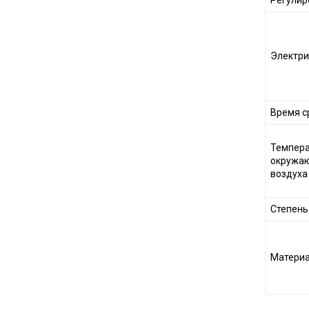
Регулир
Электри
Время с
Темпера
окружа
воздуха
Степень
Матери