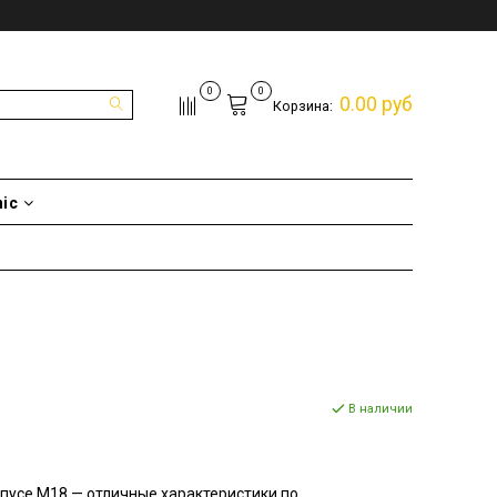
0
0
0.00 руб
Корзина:
nic
В наличии
рпусе M18 — отличные характеристики по