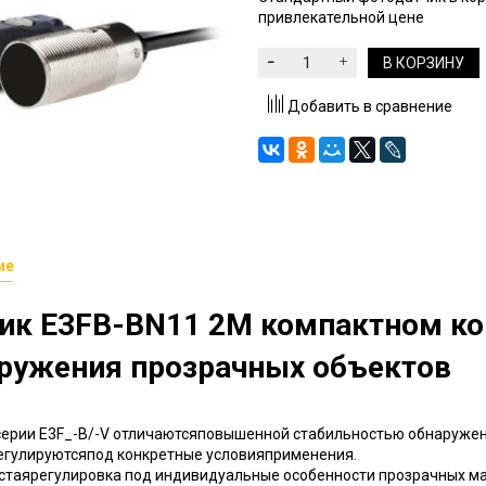
привлекательной цене
В КОРЗИНУ
Добавить в сравнение
ие
ик E3FB-BN11 2M
компактном ко
ружения прозрачных объектов
ерии E3F_-B/-V отличаютсяповышенной стабильностью обнаружени
егулируютсяпод конкретные условияприменения.
стаярегулировка под индивидуальные особенности прозрачных ма