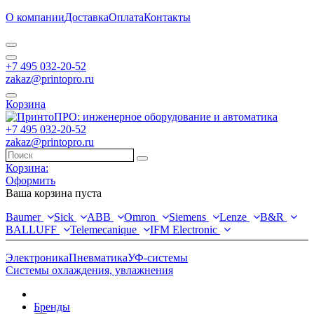
О компании
Доставка
Оплата
Контакты
+7 495 032-20-52
zakaz@printopro.ru
Корзина
+7 495 032-20-52
zakaz@printopro.ru
Корзина:
Оформить
Ваша корзина пуста
Baumer
Sick
ABB
Omron
Siemens
Lenze
B&R
BALLUFF
Telemecanique
IFM Electronic
Электроника
Пневматика
УФ-системы
Системы охлаждения, увлажнения
Бренды