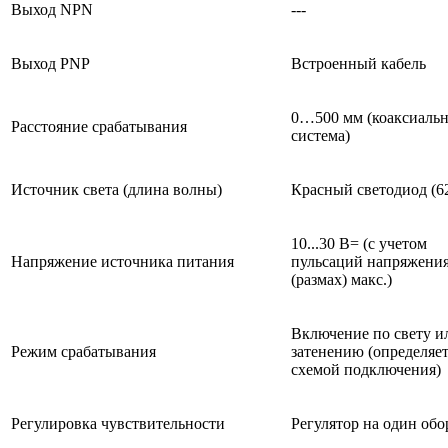
Выход NPN
---
Выход PNP
Встроенный кабель
0…500 мм (коаксиальн
Расстояние срабатывания
система)
Источник света (длина волны)
Красный светодиод (6
10...30 В= (с учетом
Напряжение источника питания
пульсаций напряжени
(размах) макс.)
Включение по свету и
Режим срабатывания
затенению (определяе
схемой подключения)
Регулировка чувствительности
Регулятор на один обо