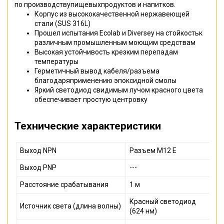
по производствупищевыхпродуктов и напитков.
Корпус из высококачественной нержавеющей
стали (SUS 316L)
Прошел испытания Ecolab и Diversey на стойкостьк
различным промышленным моющим средствам
Высокая устойчивость крезким перепадам
температуры
Герметичный вывод кабеля/разъема
благодаряприменению эпоксидной смолы
Яркий светодиод свидимым лучом красного цвета
обеспечивает простую центровку
Технические характеристики
Выход NPN
Разъем M12 E
Выход PNP
---
Расстояние срабатывания
1 м
Красный светодиод
Источник света (длина волны)
(624 нм)