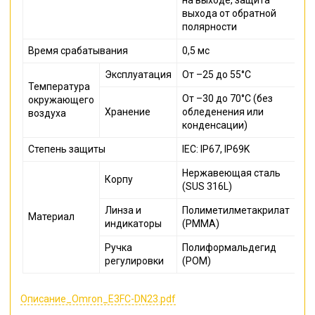
выхода от обратной
полярности
Время срабатывания
0,5 мс
Эксплуатация
От –25 до 55°C
Температура
От –30 до 70°C (без
окружающего
Хранение
обледенения или
воздуха
конденсации)
Степень защиты
IEC: IP67, IP69K
Нержавеющая сталь
Корпу
(SUS 316L)
Линза и
Полиметилметакрилат
Материал
индикаторы
(PMMA)
Ручка
Полиформальдегид
регулировки
(POM)
Описание_Omron_E3FC-DN23.pdf