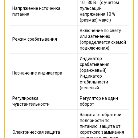
10...30 В= (с учетом
Напряжение источника
пульсаций
питания
напряжения 10 %
(размах) макс.)
Включение по свету
или затенению
Режим срабатывания
(определяется схемой
подключения)
Индикатор
срабатывания
(оранжевый)
Назначение индикатора
Индикатор
стабильности
(зеленый
Регулировка
Регулятор на один
чувствительности
оборот
Защита от обратной
полярности по
питанию, защита от
Электрическая защита
короткого замыкания
на выходе, защита