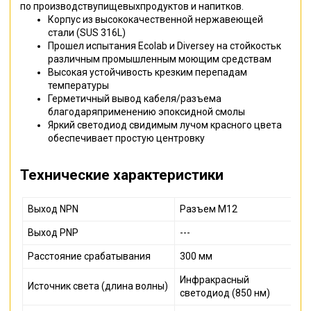
по производствупищевыхпродуктов и напитков.
Корпус из высококачественной нержавеющей
стали (SUS 316L)
Прошел испытания Ecolab и Diversey на стойкостьк
различным промышленным моющим средствам
Высокая устойчивость крезким перепадам
температуры
Герметичный вывод кабеля/разъема
благодаряприменению эпоксидной смолы
Яркий светодиод свидимым лучом красного цвета
обеспечивает простую центровку
Технические характеристики
Выход NPN
Разъем M12
Выход PNP
---
Расстояние срабатывания
300 мм
Инфракрасный
Источник света (длина волны)
светодиод (850 нм)