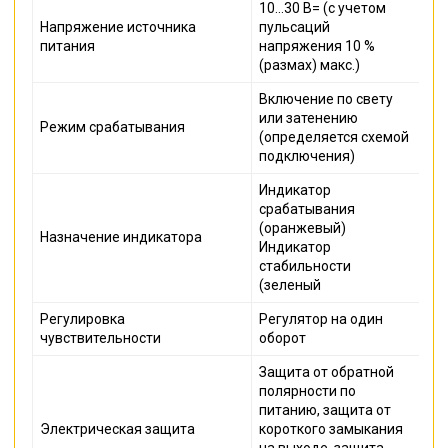
10...30 В= (с учетом
Напряжение источника
пульсаций
питания
напряжения 10 %
(размах) макс.)
Включение по свету
или затенению
Режим срабатывания
(определяется схемой
подключения)
Индикатор
срабатывания
(оранжевый)
Назначение индикатора
Индикатор
стабильности
(зеленый
Регулировка
Регулятор на один
чувствительности
оборот
Защита от обратной
полярности по
питанию, защита от
Электрическая защита
короткого замыкания
на выходе, защита