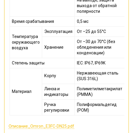
выхода от обратной
полярности
Время срабатывания
0,5 мс
Эксплуатация
От –25 до 55°C
Температура
От –30 до 70°C (без
окружающего
Хранение
обледенения или
воздуха
конденсации)
Степень защиты
IEC: IP67, IP69K
Нержавеющая сталь
Корпу
(SUS 316L)
Линза и
Полиметилметакрилат
Материал
индикаторы
(PMMA)
Ручка
Полиформальдегид
регулировки
(POM)
Описание_Omron_E3FC-DN25.pdf