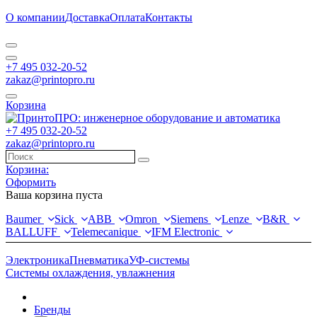
О компании
Доставка
Оплата
Контакты
+7 495 032-20-52
zakaz@printopro.ru
Корзина
+7 495 032-20-52
zakaz@printopro.ru
Корзина:
Оформить
Ваша корзина пуста
Baumer
Sick
ABB
Omron
Siemens
Lenze
B&R
BALLUFF
Telemecanique
IFM Electronic
Электроника
Пневматика
УФ-системы
Системы охлаждения, увлажнения
Бренды