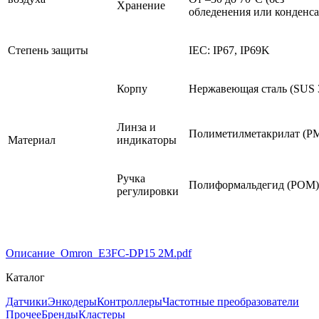
Хранение
обледенения или конденс
Степень защиты
IEC: IP67, IP69K
Корпу
Нержавеющая сталь (SUS 
Линза и
Полиметилметакрилат (
Материал
индикаторы
Ручка
Полиформальдегид (POM)
регулировки
Описание_Omron_E3FC-DP15 2M.pdf
Каталог
Датчики
Энкодеры
Контроллеры
Частотные преобразователи
Прочее
Бренды
Кластеры