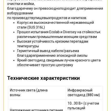
очистки и мойки,
благодарячему он превосходноподходит дляприменения
воборудовании
по производствупищевыхпродуктов и напитков.
Корпус из высококачественной нержавеющей
стали (SUS 316L)
Прошел испытания Ecolab и Diversey на стойкостьк
различным промышленным моющим средствам
Высокая устойчивость крезким перепадам
температуры
Герметичный вывод кабеля/разъема
благодаряприменению эпоксидной смолы
Яркий светодиод свидимым лучом красного цвета
обеспечивает простую центровку
Технические характеристики
Источник света (длина
Инфракрасный
волны
светодиод (880 нм)
10...30 В= (с учетом
пульсаций
Напряжение источника питания