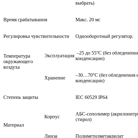
выбрать)
Время срабатывания
Макс. 20 мс
Регулировка чувствительности
Однооборотный регулятор.
–25 до 55°C (без обледенени
Эксплуатация
Температура
конденсации)
окружающего
воздуха
–30…70°C (без обледенения 
Хранение
конденсации)
Степень защиты
IEC 60529 IP64
АБС-сополимер (акрилонитр
Корпус
стирол)
Материал
Линза
Полиметилметакрилат