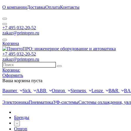
О компании
Доставка
Оплата
Контакты
+7 495 032-20-52
zakaz@printopro.ru
Корзина
+7 495 032-20-52
zakaz@printopro.ru
Корзина:
Оформить
Ваша корзина пуста
Baumer
Sick
ABB
Omron
Siemens
Lenze
B&R
BA
Электроника
Пневматика
УФ-системы
Системы охлаждения, ув
Бренды
-
Omron