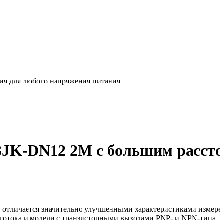
ия для любого напряжения питания
3JK-DN12 2M с большим расст
 отличается значительно улучшенными характеристиками измер
оготока и модели с транзисторными выходами PNP- и NPN-типа.