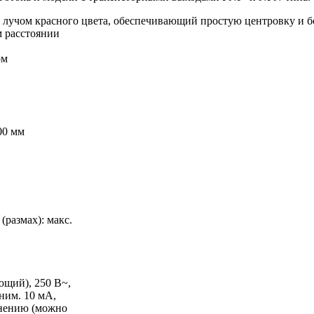
лучом красного цвета, обеспечивающий простую центровку и б
 расстоянии
ом
00 мм
(размах): макс.
щий), 250 В~,
иним. 10 мА,
енению (можно