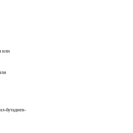
я или
или
ил-бутадиен-