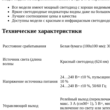
Все модели имеют мощный светодиод с хорошо видимым 
Яркие светодиодные индикаторы видны даже на большом
Лучшее соотношение цены и качества
Доступны модели с красным и инфракрасным светодиод
Технические характеристики
Расстояние срабатывания
Белая бумага (100u100 мм): 3
Источник света (длина
Красный светодиод (624 нм)
волны
24…240 В= r10 %, пульсации 
Напряжение источника питания
10 %
24…240 В~ r10 %, 50/60 Гц
Релейный выход (переключаю
макс. 3 А (cosM= 1), 5 В=, м
Управляющий выход
включение по свету или зат