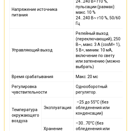
24…240 В= r10 %,
пульсации (размах):
Напряжение источника
макс. 10 %
питания
24…240 В~ r10 %, 50/60
Гц
Релейный выход
(переключающий), 250
В~, макс. 3 А (cosM= 1),
Управляющий выход
5 В=, миним. 10 мА,
включение по свету
или затенению (можно
выбрать)
Время срабатывания
Макс. 20 мс
Регулировка
Однооборотный
чувствительности
регулятор.
–25 до 55°C (без
Эксплуатация
обледенения или
Температура
конденсации)
окружающего
воздуха
–30…70°C (без
Хранение
обледенения или