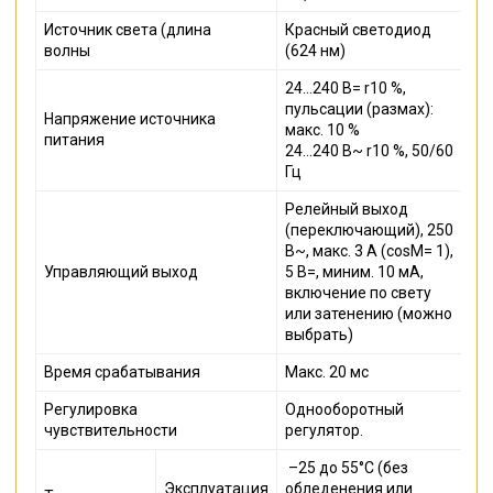
Источник света (длина
Красный светодиод
волны
(624 нм)
24…240 В= r10 %,
пульсации (размах):
Напряжение источника
макс. 10 %
питания
24…240 В~ r10 %, 50/60
Гц
Релейный выход
(переключающий), 250
В~, макс. 3 А (cosM= 1),
Управляющий выход
5 В=, миним. 10 мА,
включение по свету
или затенению (можно
выбрать)
Время срабатывания
Макс. 20 мс
Регулировка
Однооборотный
чувствительности
регулятор.
–25 до 55°C (без
Эксплуатация
обледенения или