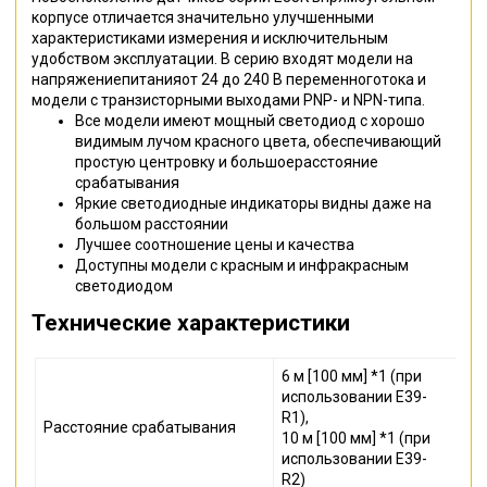
корпусе отличается значительно улучшенными
характеристиками измерения и исключительным
удобством эксплуатации. В серию входят модели на
напряжениепитанияот 24 до 240 В переменноготока и
модели с транзисторными выходами PNP- и NPN-типа.
Все модели имеют мощный светодиод с хорошо
видимым лучом красного цвета, обеспечивающий
простую центровку и большоерасстояние
срабатывания
Яркие светодиодные индикаторы видны даже на
большом расстоянии
Лучшее соотношение цены и качества
Доступны модели с красным и инфракрасным
светодиодом
Технические характеристики
6 м [100 мм] *1 (при
использовании E39-
R1),
Расстояние срабатывания
10 м [100 мм] *1 (при
использовании E39-
R2)