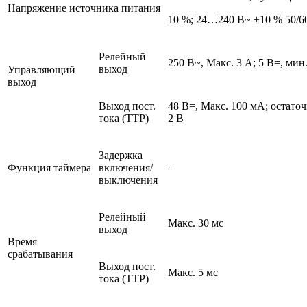
Напряжение источника питания
10 %; 24…240 В~ ±10 % 50/6
Релейный
250 В~, Макс. 3 A; 5 В=, мин
выход
Управляющий
выход
Выход пост.
48 В=, Макс. 100 мА; остато
тока (ТТР)
2 В
Задержка
Функция таймера
включения/
–
выключения
Релейный
Макс. 30 мс
выход
Время
срабатывания
Выход пост.
Макс. 5 мс
тока (ТТР)