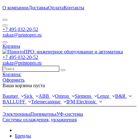
О компании
Доставка
Оплата
Контакты
+7 495 032-20-52
zakaz@printopro.ru
Корзина
+7 495 032-20-52
zakaz@printopro.ru
Корзина:
Оформить
Ваша корзина пуста
Baumer
Sick
ABB
Omron
Siemens
Lenze
B&R
BALLUFF
Telemecanique
IFM Electronic
Электроника
Пневматика
УФ-системы
Системы охлаждения, увлажнения
Бренды