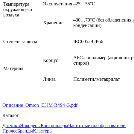
Эксплуатация
–25…55°C
Температура
окружающего
воздуха
–30…70°C (без обледенения 
Хранение
конденсации)
Степень защиты
IEC60529 IP66
АБС-сополимер (акрилонитр
Корпус
стирол)
Материал
Линза
Полиметилметакрилат
Описание_Omron_E3JM-R4S4-G.pdf
Каталог
Датчики
Энкодеры
Контроллеры
Частотные преобразователи
Прочее
Бренды
Кластеры