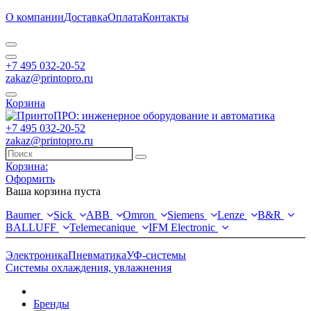
О компании
Доставка
Оплата
Контакты
+7 495 032-20-52
zakaz@printopro.ru
Корзина
+7 495 032-20-52
zakaz@printopro.ru
Корзина:
Оформить
Ваша корзина пуста
Baumer
Sick
ABB
Omron
Siemens
Lenze
B&R
BALLUFF
Telemecanique
IFM Electronic
Электроника
Пневматика
УФ-системы
Системы охлаждения, увлажнения
Бренды