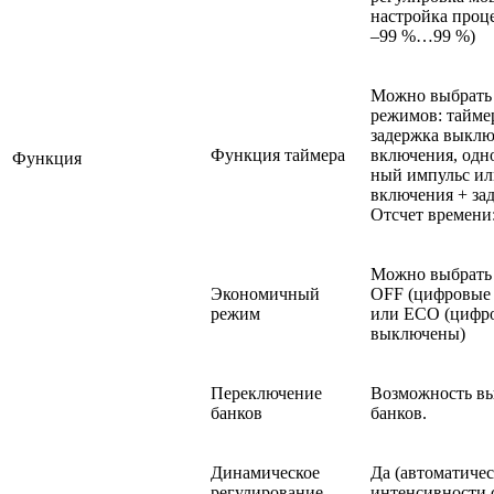
настройка проц
–99 %…99 %)
Можно выбрать
режимов: тайме
задержка выклю
Функция таймера
включения, одн
Функция
ный импульс ил
включения + за
Отсчет времени:
Можно выбрать 
Экономичный
OFF (цифровые
режим
или ECO (цифр
выключены)
Переключение
Возможность вы
банков
банков.
Динамическое
Да (автоматиче
регулирование
интенсивности 