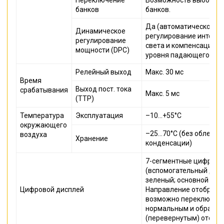
банков
банков.
Да (автоматическое
Динамическое
регулирование интенс
регулирование
света и компенсация 
мощности (DPC)
уровня падающего све
Релейный выход
Макс. 30 мс
Время
Выход пост. тока
срабатывания
Макс. 5 мс
(ТТР)
Температура
Эксплуатация
–10...+55°C
окружающего
–25...70°C (без обледе
воздуха
Хранение
конденсации)
7-сегментные цифровы
(вспомогательный дисп
зеленый; основной дис
Цифровой дисплей
Направление отображе
возможно переключен
нормальным и обратн
(перевернутым) отобр