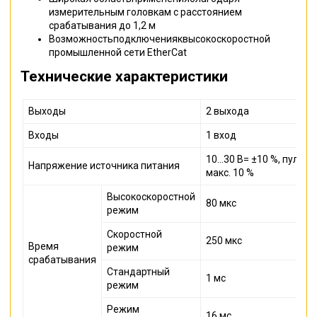
измерительным головкам с расстоянием
срабатывания до 1,2 м
Возможностьподключенияквысокоскоростной
промышленной сети EtherCat
Технические характеристики
Выходы
2 выхода
Входы
1 вход
10...30 В= ±10 %, пульс
Напряжение источника питания
макс. 10 %
Высокоскоростной
80 мкс
режим
Скоростной
250 мкс
Время
режим
срабатывания
Стандартный
1 мс
режим
Режим
16 мс