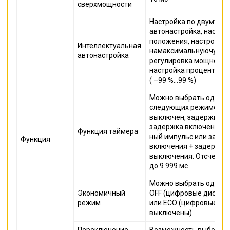
сверхмощности
Настройка по двумточк
автонастройка, настро
положения, настройка
Интеллектуальная
намаксимальнуючувств
автонастройка
регулировка мощности
настройка процентног
( –99 %…99 %)
Можно выбрать один и
следующих режимов: т
выключен, задержка в
задержка включения, 
Функция таймера
ный импульс или заде
Функция
включения + задержка
выключения. Отсчет вр
до 9 999 мс
Можно выбрать один и
Экономичный
OFF (цифровые диспле
режим
или ECO (цифровые ди
выключены)
Переключение
Возможность выбора од