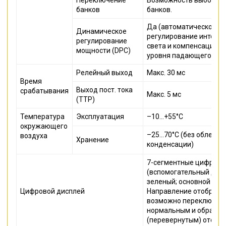
банков
банков.
Да (автоматическое
Динамическое
регулирование интенс
регулирование
света и компенсация 
мощности (DPC)
уровня падающего све
Релейный выход
Макс. 30 мс
Время
Выход пост. тока
срабатывания
Макс. 5 мс
(ТТР)
Температура
Эксплуатация
–10...+55°C
окружающего
–25...70°C (без обледе
воздуха
Хранение
конденсации)
7-сегментные цифровы
(вспомогательный дисп
зеленый; основной дис
Цифровой дисплей
Направление отображе
возможно переключен
нормальным и обратн
(перевернутым) отобр