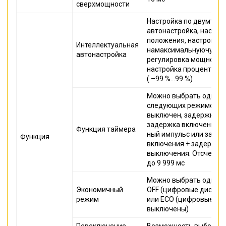
сверхмощности
Настройка по двумточк
автонастройка, настро
положения, настройка
Интеллектуальная
намаксимальнуючувств
автонастройка
регулировка мощности
настройка процентног
( –99 %…99 %)
Можно выбрать один и
следующих режимов: т
выключен, задержка в
задержка включения, 
Функция таймера
ный импульс или заде
Функция
включения + задержка
выключения. Отсчет вр
до 9 999 мс
Можно выбрать один и
Экономичный
OFF (цифровые диспле
режим
или ECO (цифровые ди
выключены)
Переключение
Возможность выбора од