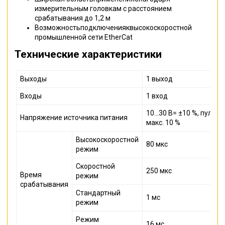
измерительным головкам с расстоянием
срабатывания до 1,2 м
Возможностьподключенияквысокоскоростной
промышленной сети EtherCat
Технические характеристики
Выходы
1 выход
Входы
1 вход
10...30 В= ±10 %, пульс
Напряжение источника питания
макс. 10 %
Высокоскоростной
80 мкс
режим
Скоростной
250 мкс
Время
режим
срабатывания
Стандартный
1 мс
режим
Режим
16 мс