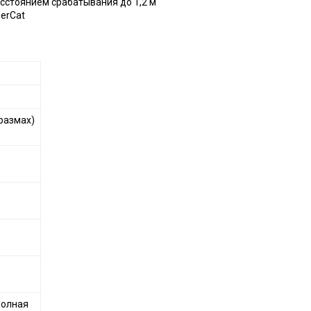
стоянием срабатывания до 1,2 м
erCat
(размах)
полная