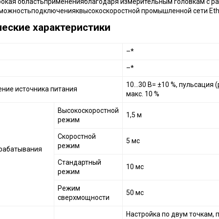
окая областьпримененияблагодаря измерительным головкам с рас
можностьподключенияквысокоскоростной промышленной сети Eth
ческие характеристики
–*
–*
10...30 В= ±10 %, пульсация 
ние источника питания
макс. 10 %
Высокоскоростной
1,5 м
режим
Скоростной
5 мс
режим
рабатывания
Стандартный
10 мс
режим
Режим
50 мс
сверхмощности
Настройка по двум точкам, 