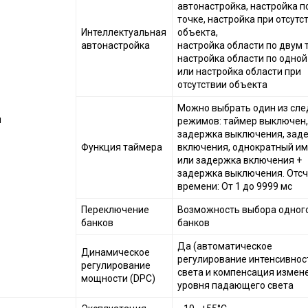
автонастройка, настройка п
точке, настройка при отсутс
Интеллектуальная
объекта,
автонастройка
настройка области по двум 
настройка области по одной
или настройка области при
отсутствии объекта
Можно выбрать один из сл
я
режимов: таймер выключен,
задержка выключения, зад
Функция таймера
включения, однократный им
или задержка включения +
задержка выключения. Отсч
времени: От 1 до 9999 мс
Переключение
Возможность выбора одного
банков
банков
Да (автоматическое
Динамическое
регулирование интенсивнос
регулирование
света и компенсация измен
мощности (DPC)
уровня падающего света