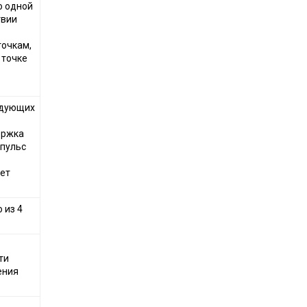
о одной
твии
точкам,
 точке
едующих
ержка
пульс
ет
 из 4
ти
ения