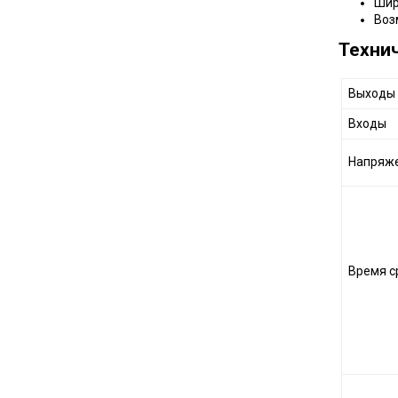
Шир
Воз
Техни
Выходы
Входы
Напряже
Время с