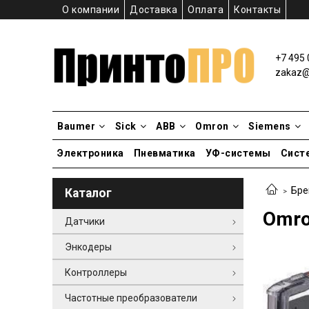
О компании
Доставка
Оплата
Контакты
+7 495 
zakaz@p
Baumer
Sick
ABB
Omron
Siemens
Электроника
Пневматика
УФ-системы
Сист
Бре
Каталог
Omro
Датчики
Энкодеры
Контроллеры
Частотные преобразователи