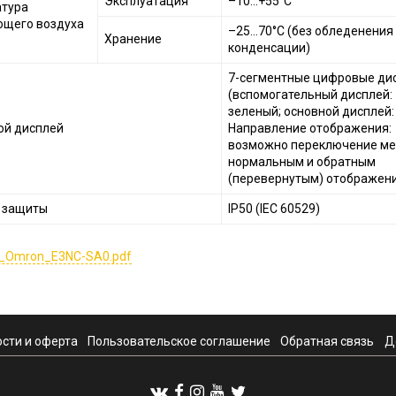
Эксплуатация
–10...+55°C
тура
щего воздуха
–25...70°C (без обледенения
Хранение
конденсации)
7-сегментные цифровые ди
(вспомогательный дисплей:
зеленый; основной дисплей:
й дисплей
Направление отображения:
возможно переключение м
нормальным и обратным
(перевернутым) отображен
 защиты
IP50 (IEC 60529)
_Omron_E3NC-SA0.pdf
сти и оферта
Пользовательское соглашение
Обратная связь
Д