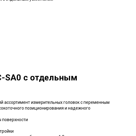
C-SA0 с отдельным
й ассортимент измерительных головок с переменным
сокоточного позиционирования и надежного
ы поверхности
тройки