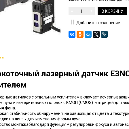
В КОРЗИНУ
Добавить в сравнение
ие
коточный лазерный датчик E3N
ителем
зерных датчиков с отдельным усилителем включает исчерпывающи
м луча и измерительных головок с КМОП (CMOS) матрицей для вы
ия фона.
окая стабильность обнаружения, не зависящая от цвета и текстур
адки на линзы для изменения формы луча
бство монтажаблагодаря функциям регулировки фокуса и автонас