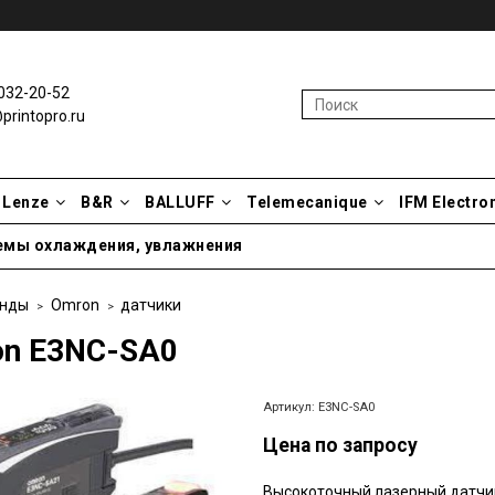
032-20-52
rintopro.ru
Lenze
B&R
BALLUFF
Telemecanique
IFM Electro
емы охлаждения, увлажнения
нды
Omron
датчики
n E3NC-SA0
Артикул:
E3NC-SA0
Цена по запросу
Высокоточный лазерный датчи