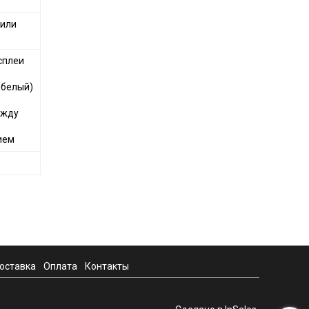
 или
сплеи
 белый)
ежду
ием
оставка
Оплата
Контакты