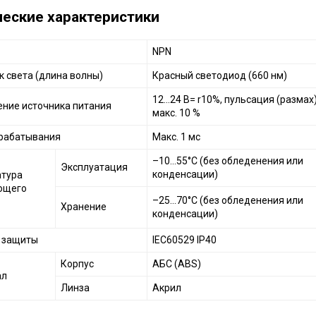
ческие характеристики
NPN
к света (длина волны)
Красный светодиод (660 нм)
12...24 В= r10%, пульсация (размах
ние источника питания
макс. 10 %
рабатывания
Mакс. 1 мс
–10...55°C (без обледенения или
Эксплуатация
конденсации)
тура
ющего
–25...70°C (без обледенения или
Хранение
конденсации)
 защиты
IEC60529 IP40
Корпус
АБС (ABS)
ал
Линза
Акрил