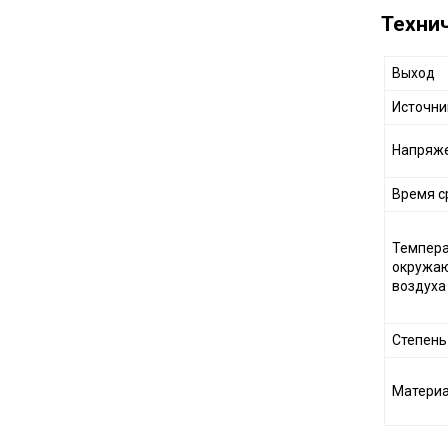
Техни
Выход
Источни
Напряже
Время с
Темпера
окружа
воздуха
Степень
Матери