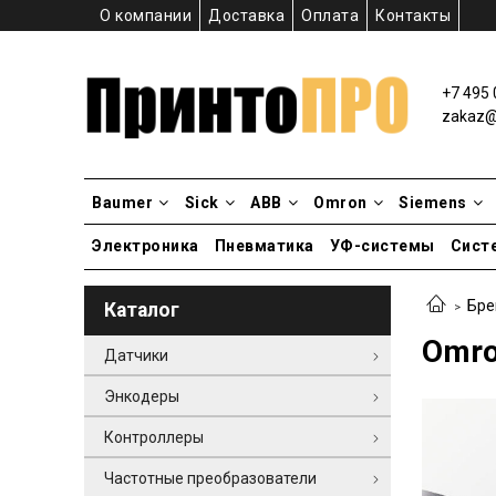
О компании
Доставка
Оплата
Контакты
+7 495 
zakaz@p
Baumer
Sick
ABB
Omron
Siemens
Электроника
Пневматика
УФ-системы
Сист
Бре
Каталог
Omro
Датчики
Энкодеры
Контроллеры
Частотные преобразователи