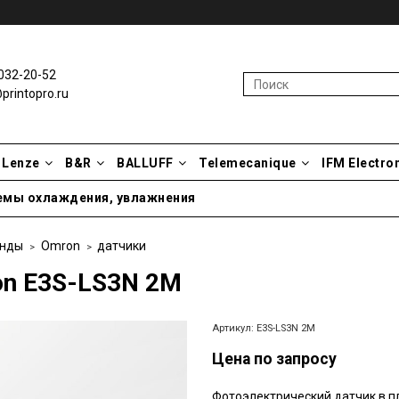
032-20-52
rintopro.ru
Lenze
B&R
BALLUFF
Telemecanique
IFM Electro
емы охлаждения, увлажнения
нды
Omron
датчики
n E3S-LS3N 2M
Артикул:
E3S-LS3N 2M
Цена по запросу
Фотоэлектрический датчик в п