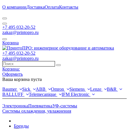
О компании
Доставка
Оплата
Контакты
+7 495 032-20-52
zakaz@printopro.ru
Корзина
+7 495 032-20-52
zakaz@printopro.ru
Корзина:
Оформить
Ваша корзина пуста
Baumer
Sick
ABB
Omron
Siemens
Lenze
B&R
BALLUFF
Telemecanique
IFM Electronic
Электроника
Пневматика
УФ-системы
Системы охлаждения, увлажнения
Бренды