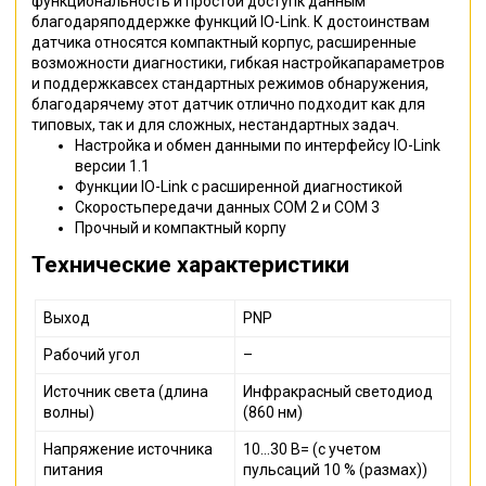
функциональность и простой доступк данным
благодаряподдержке функций IO-Link. К достоинствам
датчика относятся компактный корпус, расширенные
возможности диагностики, гибкая настройкапараметров
и поддержкавсех стандартных режимов обнаружения,
благодарячему этот датчик отлично подходит как для
типовых, так и для сложных, нестандартных задач.
Настройка и обмен данными по интерфейсу IO-Link
версии 1.1
Функции IO-Link с расширенной диагностикой
Скоростьпередачи данных COM 2 и COM 3
Прочный и компактный корпу
Технические характеристики
Выход
PNP
Рабочий угол
–
Источник света (длина
Инфракрасный светодиод
волны)
(860 нм)
Напряжение источника
10…30 В= (с учетом
питания
пульсаций 10 % (размах))