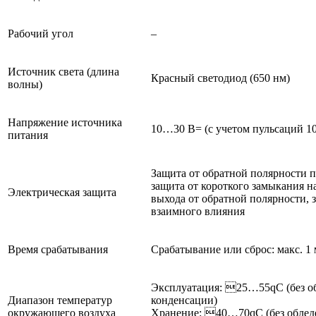
Рабочий угол
–
Источник света (длина
Красный светодиод (650 нм)
волны)
Напряжение источника
10…30 В= (с учетом пульсаций 10
питания
Защита от обратной полярности 
защита от короткого замыкания н
Электрическая защита
выхода от обратной полярности, 
взаимного влияния
Время срабатывания
Срабатывание или сброс: макс. 1 
Эксплуатация: 25…55qC (без о
Диапазон температур
конденсации)
окружающего воздуха
Хранение: 40…70qC (без облед