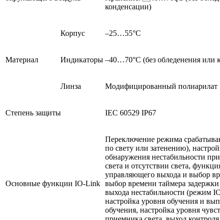
конденсации)
Корпус
–25…55°C
Материал
Индикаторы
–40…70°C (без обледенения или 
Линза
Модифицированный полиарилат
Степень защиты
IEC 60529 IP67
Переключение режима срабатыва
по свету или затенению), настро
обнаружения нестабильности пр
света и отсутствии света, функци
управляющего выхода и выбор вр
Основные функции IO-Link
выбор времени таймера задержки
выхода нестабильности (режим IO
настройка уровня обучения и вы
обучения, настройка уровня чувс
приемника света, выход контроля