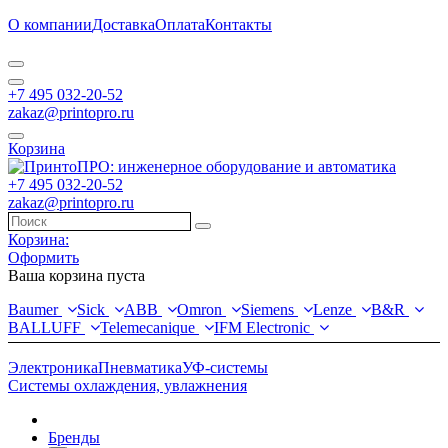
О компании
Доставка
Оплата
Контакты
+7 495 032-20-52
zakaz@printopro.ru
Корзина
+7 495 032-20-52
zakaz@printopro.ru
Корзина:
Оформить
Ваша корзина пуста
Baumer
Sick
ABB
Omron
Siemens
Lenze
B&R
BALLUFF
Telemecanique
IFM Electronic
Электроника
Пневматика
УФ-системы
Системы охлаждения, увлажнения
Бренды