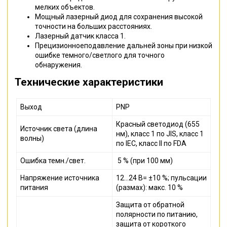
мелких объектов.
Мощный лазерный диод для сохранения высокой
точности на больших расстояниях.
Лазерный датчик класса 1.
Прецизионноеподавление дальней зоны при низкой
ошибке темного/светлого для точного
обнаружения.
Технические характеристики
Выход
PNP
Красный светодиод (655
Источник света (длина
нм), класс 1 по JIS, класс 1
волны)
по IEC, класс II по FDA
Ошибка темн./свет.
5 % (при 100 мм)
Напряжение источника
12…24 В= ±10 %; пульсации
питания
(размах): макс. 10 %
Защита от обратной
полярности по питанию,
защита от короткого