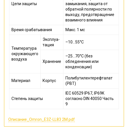
Цепи защиты
замыкания, защита от
обратной полярности по
выходу, предотвращение
взаимного влияния
Время срабатывания
Макс. 1 мс
Эксплуа-
–10…55°C
тация
Температура
окружающего
–25…70°C (без
воздуха
Хранение
обледенения или
конденсации)
Полибутилентерефталат
Материал
Корпус
(PBT)
IEC 60529 IP67, IP69K
Степень защиты
согласно DIN 40050 Часть
9
Описание_Omron_E3Z-LL83 2M.pdf