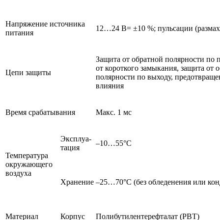
Напряжение источника
12…24 В= ±10 %; пульсации (размах)
питания
Защита от обратной полярности по 
от короткого замыкания, защита от 
Цепи защиты
полярности по выходу, предотвраще
влияния
Время срабатывания
Макс. 1 мс
Эксплуа-
–10…55°C
тация
Температура
окружающего
воздуха
Хранение
–25…70°C (без обледенения или кон
Материал
Корпус
Полибутилентерефталат (PBT)