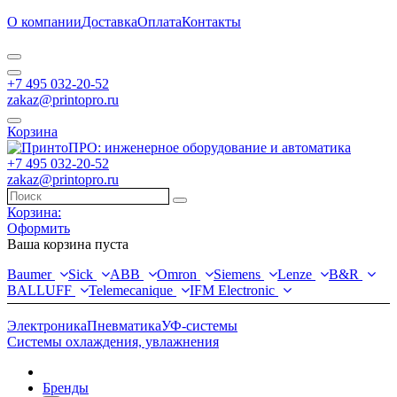
О компании
Доставка
Оплата
Контакты
+7 495 032-20-52
zakaz@printopro.ru
Корзина
+7 495 032-20-52
zakaz@printopro.ru
Корзина:
Оформить
Ваша корзина пуста
Baumer
Sick
ABB
Omron
Siemens
Lenze
B&R
BALLUFF
Telemecanique
IFM Electronic
Электроника
Пневматика
УФ-системы
Системы охлаждения, увлажнения
Бренды