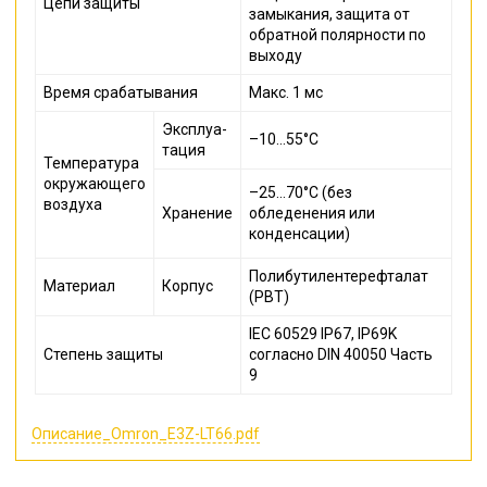
Цепи защиты
замыкания, защита от
обратной полярности по
выходу
Время срабатывания
Макс. 1 мс
Эксплуа-
–10…55°C
тация
Температура
окружающего
–25…70°C (без
воздуха
Хранение
обледенения или
конденсации)
Полибутилентерефталат
Материал
Корпус
(PBT)
IEC 60529 IP67, IP69K
Степень защиты
согласно DIN 40050 Часть
9
Описание_Omron_E3Z-LT66.pdf