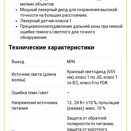
мелких объектов.
Мощный лазерный диод для сохранения высокой
точности на больших расстояниях.
Лазерный датчик класса 1.
Прецизионноеподавление дальней зоны при низкой
ошибке темного/светлого для точного
обнаружения.
Технические характеристики
Выход
NPN
Красный светодиод (655
Источник света (длина
нм), класс 1 по JIS, класс 1
волны)
по IEC, класс II по FDA
Ошибка темн./свет.
–
Напряжение источника
12…24 В= ±10 %; пульсации
питания
(размах): макс. 10 %
Защита от обратной
полярности по питанию,
защита от короткого