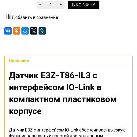
В КОРЗИНУ
Добавить в сравнение
Описание
Датчик E3Z-T86-IL3
с
интерфейсом IO-Link в
компактном пластиковом
корпусе
Датчик E3Z с интерфейсом IO-Link обеспечиваетвысокую
функциональность и простой доступк данным