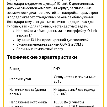
благодаряподдержке функций IO-Link. К достоинствам
датчика относятся компактный корпус, расширенные
возможности диагностики, гибкая настройкапараметров
и поддержкавсех стандартных режимов обнаружения,
благодарячему этот датчик отлично подходит как для
типовых, так и для сложных, нестандартных задач.
Настройка и обмен данными по интерфейсу IO-Link
версии 1.1
Функции IO-Link с расширенной диагностикой
Скоростьпередачи данных COM 2 и COM 3
Прочный и компактный корпу
Технические характеристики
Выход
PNP
У излучателя и приемника:
Рабочий угол
3…15
Источник света (длина
Инфракрасный светодиод
волны)
(870 нм)
Напряжение источника
10…30 В= (с учетом
питания
пульсаций 10 % (размах))