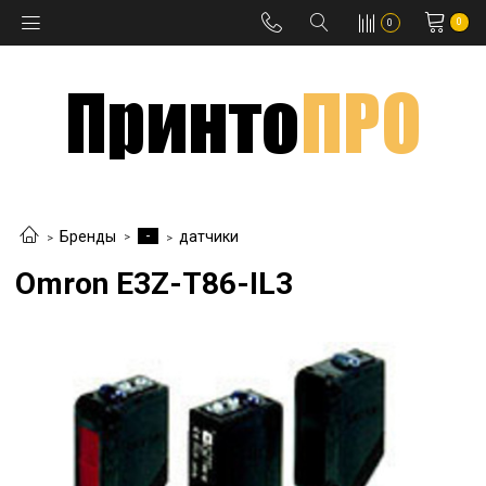
0
0
-
Бренды
датчики
Omron E3Z-T86-IL3