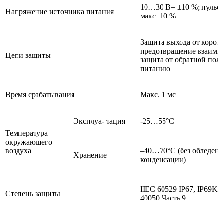
10…30 В= ±10 %; пульс
Напряжение источника питания
макс. 10 %
Защита выхода от коро
предотвращение взаим
Цепи защиты
защита от обратной по
питанию
Время срабатывания
Макс. 1 мс
Эксплуа- тация
-25…55°C
Температура
окружающего
воздуха
–40…70°C (без обледе
Хранение
конденсации)
IIEC 60529 IP67, IP69
Степень защиты
40050 Часть 9