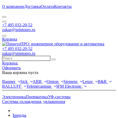
О компании
Доставка
Оплата
Контакты
+7 495 032-20-52
zakaz@printopro.ru
Корзина
+7 495 032-20-52
zakaz@printopro.ru
Корзина:
Оформить
Ваша корзина пуста
Baumer
Sick
ABB
Omron
Siemens
Lenze
B&R
BALLUFF
Telemecanique
IFM Electronic
Электроника
Пневматика
УФ-системы
Системы охлаждения, увлажнения
Бренды