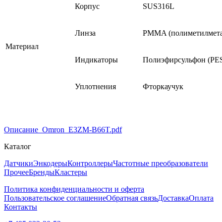
Корпус
SUS316L
Линза
PMMA (полиметилмета
Материал
Индикаторы
Полиэфирсульфон (PE
Уплотнения
Фторкаучук
Описание_Omron_E3ZM-B66T.pdf
Каталог
Датчики
Энкодеры
Контроллеры
Частотные преобразователи
Прочее
Бренды
Кластеры
Политика конфиденциальности и оферта
Пользовательское соглашение
Обратная связь
Доставка
Оплата
Контакты