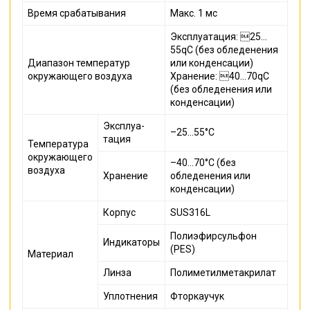
Время срабатывания
Макс. 1 мс
Эксплуатация: 25…
55qC (без обледенения
Диапазон температур
или конденсации)
окружающего воздуха
Хранение: 40…70qC
(без обледенения или
конденсации)
Эксплуа-
–25…55°C
тация
Температура
окружающего
–40…70°C (без
воздуха
Хранение
обледенения или
конденсации)
Корпус
SUS316L
Полиэфирсульфон
Индикаторы
(PES)
Материал
Линза
Полиметилметакрилат
Уплотнения
Фторкаучук