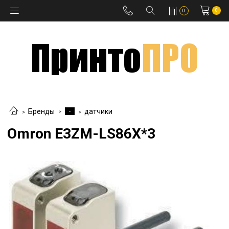
0
0
-
Бренды
датчики
Omron E3ZM-LS86X*3