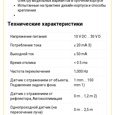
спектру модельных вариантов в прочном корпусе
Испытанные на практике дизайн корпуса и способы
крепления
Технические характеристики
Напряжение питания
10 V DC ... 30 V D
Потребление тока
≤ 20 mA 3)
Выходной ток
≤ 50 mA
Время отклика
< 0.5 ms
Частота переключения
1,000 Hz
Датчик с отражением от объекта,
1 mm ... 150
Подавление заднего фона.
mm 1)
Датчик с отражением от
0 m ... 1,2 m 2)
рефлектора, Автоколлимация
Однопроходной датчик (на
0 m ... 2,5 m
пересечение луча)