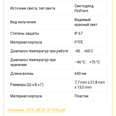
Светодиод
Источник света, тип света
PinPoint
Видимый
Вид излучения
красный свет
Степень защиты
IP 67
Материал корпуса
PTFE
Диапазон температур при работе
-40 ... +60 С
Диапазон температур при
–40 °C ... +75 °C
хранении
Длина волны
640 нм
7,7 mm x 21,8 mm
Размеры (Ш x В x Г)
x 13,5 mm
Материал корпуса
Пластик
Описание_SICK_WE2S-2F1330.pdf