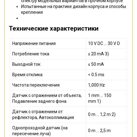
спектру модельных вариантов в прочном корпусе
Испытанные на практике дизайн корпуса и способы
крепления
Технические характеристики
Напряжение питания
10 V DC ... 30 V D
Потребление тока
≤ 20 mA 3)
Выходной ток
≤ 50 mA
Время отклика
< 0.5 ms
Частота переключения
1,000 Hz
Датчик с отражением от объекта,
1 mm ... 150
Подавление заднего фона.
mm 1)
Датчик с отражением от
0 m ... 1,2 m 2)
рефлектора, Автоколлимация
Однопроходной датчик (на
0 m ... 2,5 m
пересечение луча)