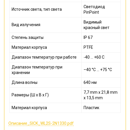
Светодиод
Источник света, тип света
PinPoint
Видимый
Вид излучения
красный свет
Степень защиты
IP 67
Материал корпуса
PTFE
Диапазон температур при работе
-40 ... +60 С
Диапазон температур при
–40 °C ... +75 °C
хранении
Длина волны
640 нм
7,7 mm x 21,8 mm
Размеры (Ш x В x Г)
x 13,5 mm
Материал корпуса
Пластик
Описание_SICK_WL2S-2N1330.pdf