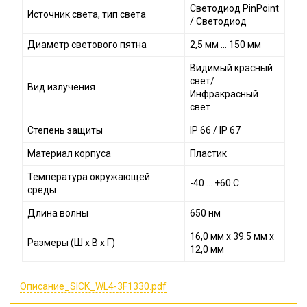
Светодиод PinPoint
Источник света, тип света
/ Светодиод
Диаметр светового пятна
2,5 мм ... 150 мм
Видимый красный
свет/
Вид излучения
Инфракрасный
свет
Степень защиты
IP 66 / IP 67
Материал корпуса
Пластик
Температура окружающей
-40 ... +60 С
среды
Длина волны
650 нм
16,0 мм x 39.5 мм x
Размеры (Ш x В x Г)
12,0 мм
Описание_SICK_WL4-3F1330.pdf