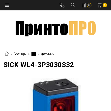
0
0
-
Бренды
датчики
SICK WL4-3P3030S32