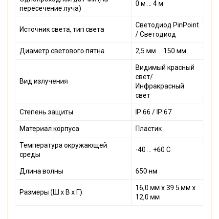
0 м ... 4 м
пересечение луча)
Светодиод PinPoint
Источник света, тип света
/ Светодиод
Диаметр светового пятна
2,5 мм ... 150 мм
Видимый красный
свет/
Вид излучения
Инфракрасный
свет
Степень защиты
IP 66 / IP 67
Материал корпуса
Пластик
Температура окружающей
-40 ... +60 С
среды
Длина волны
650 нм
16,0 мм x 39.5 мм x
Размеры (Ш x В x Г)
12,0 мм