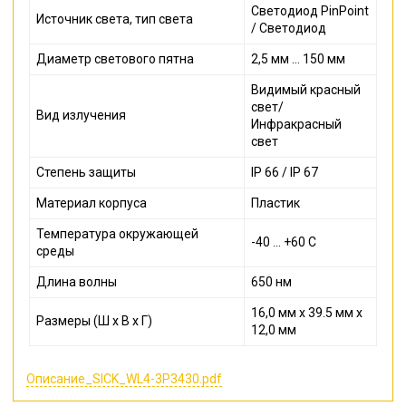
Светодиод PinPoint
Источник света, тип света
/ Светодиод
Диаметр светового пятна
2,5 мм ... 150 мм
Видимый красный
свет/
Вид излучения
Инфракрасный
свет
Степень защиты
IP 66 / IP 67
Материал корпуса
Пластик
Температура окружающей
-40 ... +60 С
среды
Длина волны
650 нм
16,0 мм x 39.5 мм x
Размеры (Ш x В x Г)
12,0 мм
Описание_SICK_WL4-3P3430.pdf