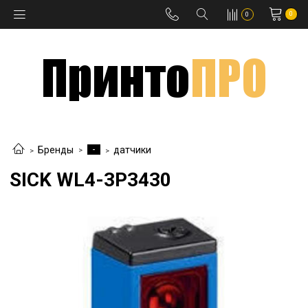
0
0
-
Бренды
датчики
SICK WL4-3P3430