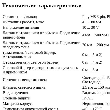
Технические характеристики
Cоединение / вывод
Plug M8 3-pin, 
Дистанция работы, макс.
4 ... 180 мм
Напряжение питания
10 ... 30 V
Датчик с отражением от объекта, Подавление
4 мм ... 500 мм 1
заднего фона
Датчик с отражением от объекта, Подавление
20 мм ... 200 мм 
переднего фона
тражательный световой барьер,
0 м ... 5 м 2)
Автоколлимация
Отражательный световой барьер
0 м ... 4 м 2)
Световой барьер с раздельными излучателем
0 м ... 5 м
и приемником
Светодиод PinPoi
Источник света, тип света
Светодиод
Диаметр светового пятна
2,5 мм ... 150 мм
Вид излучения
Видимый красн
Степень защиты
IP 69K
Материал корпуса
Нержавеющая с
Температура окружающей среды
-40 ... +70 С