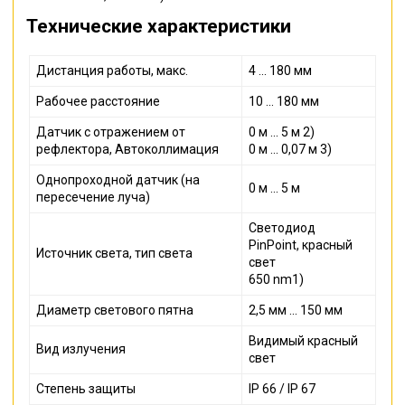
Технические характеристики
Дистанция работы, макс.
4 ... 180 мм
Рабочее расстояние
10 ... 180 мм
Датчик с отражением от
0 м ... 5 м 2)
рефлектора, Автоколлимация
0 м ... 0,07 м 3)
Однопроходной датчик (на
0 м ... 5 м
пересечение луча)
Светодиод
PinPoint,
красный
Источник света, тип света
свет
650 nm1)
Диаметр светового пятна
2,5 мм ... 150 мм
Видимый красный
Вид излучения
свет
Степень защиты
IP 66 / IP 67