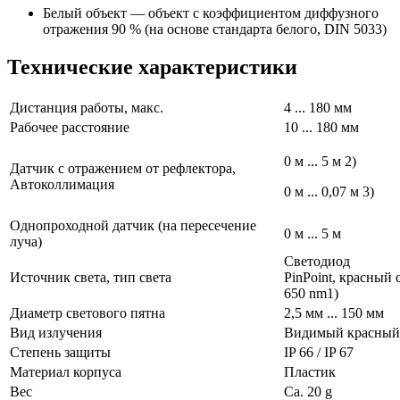
Белый объект — объект с коэффициентом диффузного
отражения 90 % (на основе стандарта белого, DIN 5033)
Технические характеристики
Дистанция работы, макс.
4 ... 180 мм
Рабочее расстояние
10 ... 180 мм
0 м ... 5 м 2)
Датчик с отражением от рефлектора,
Автоколлимация
0 м ... 0,07 м 3)
Однопроходной датчик (на пересечение
0 м ... 5 м
луча)
Светодиод
Источник света, тип света
PinPoint,
красный 
650 nm1)
Диаметр светового пятна
2,5 мм ... 150 мм
Вид излучения
Видимый красный
Степень защиты
IP 66 / IP 67
Материал корпуса
Пластик
Вес
Ca. 20 g