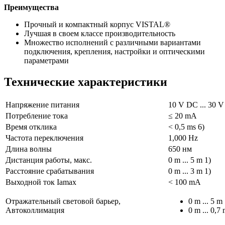
Преимущества
Прочный и компактный корпус VISTAL®
Лучшая в своем классе производительность
Множество исполнений с различными вариантами
подключения, крепления, настройки и оптическими
параметрами
Технические характеристики
Напряжение питания
10 V DC ... 30 V
Потребление тока
≤ 20 mA
Время отклика
< 0,5 ms 6)
Частота переключения
1,000 Hz
Длина волны
650 нм
Дистанция работы, макс.
0 m ... 5 m 1)
Расстояние срабатывания
0 m ... 3 m 1)
Выходной ток Iamax
< 100 mA
Отражательный световой барьер,
0 m ... 5 m 
Автоколлимация
0 m ... 0,7 