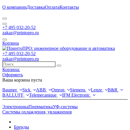
О компании
Доставка
Оплата
Контакты
+7 495 032-20-52
zakaz@printopro.ru
Корзина
+7 495 032-20-52
zakaz@printopro.ru
Корзина:
Оформить
Ваша корзина пуста
Baumer
Sick
ABB
Omron
Siemens
Lenze
B&R
BALLUFF
Telemecanique
IFM Electronic
Электроника
Пневматика
УФ-системы
Системы охлаждения, увлажнения
Бренды