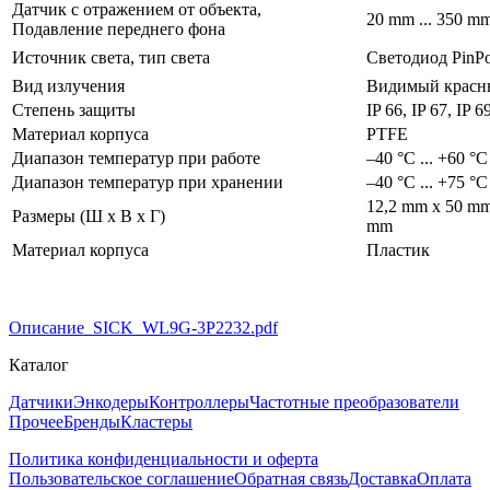
Датчик с отражением от объекта,
20 mm ... 350 mm
Подавление переднего фона
Источник света, тип света
Светодиод PinPo
Вид излучения
Видимый красн
Степень защиты
IP 66, IP 67, IP 
Материал корпуса
PTFE
Диапазон температур при работе
–40 °C ... +60 °C
Диапазон температур при хранении
–40 °C ... +75 °C
12,2 mm x 50 mm
Размеры (Ш x В x Г)
mm
Материал корпуса
Пластик
Описание_SICK_WL9G-3P2232.pdf
Каталог
Датчики
Энкодеры
Контроллеры
Частотные преобразователи
Прочее
Бренды
Кластеры
Политика конфиденциальности и оферта
Пользовательское соглашение
Обратная связь
Доставка
Оплата