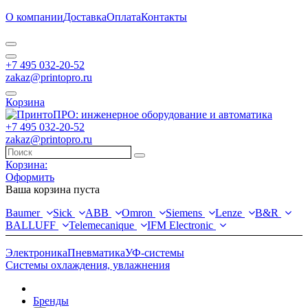
О компании
Доставка
Оплата
Контакты
+7 495 032-20-52
zakaz@printopro.ru
Корзина
+7 495 032-20-52
zakaz@printopro.ru
Корзина:
Оформить
Ваша корзина пуста
Baumer
Sick
ABB
Omron
Siemens
Lenze
B&R
BALLUFF
Telemecanique
IFM Electronic
Электроника
Пневматика
УФ-системы
Системы охлаждения, увлажнения
Бренды