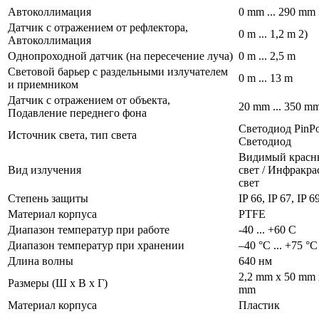
Автоколлимация
0 mm ... 290 mm 
Датчик с отражением от рефлектора,
0 m ... 1,2 m 2)
Автоколлимация
Однопроходной датчик (на пересечение луча)
0 m ... 2,5 m
Световой барьер с раздельными излучателем
0 m ... 13 m
и приемником
Датчик с отражением от объекта,
20 mm ... 350 mm
Подавление переднего фона
Светодиод PinP
Источник света, тип света
Светодиод
Видимый красн
Вид излучения
свет / Инфракр
свет
Степень защиты
IP 66, IP 67, IP 
Материал корпуса
PTFE
Диапазон температур при работе
-40 ... +60 С
Диапазон температур при хранении
–40 °C ... +75 °C
Длина волны
640 нм
2,2 mm x 50 mm 
Размеры (Ш x В x Г)
mm
Материал корпуса
Пластик