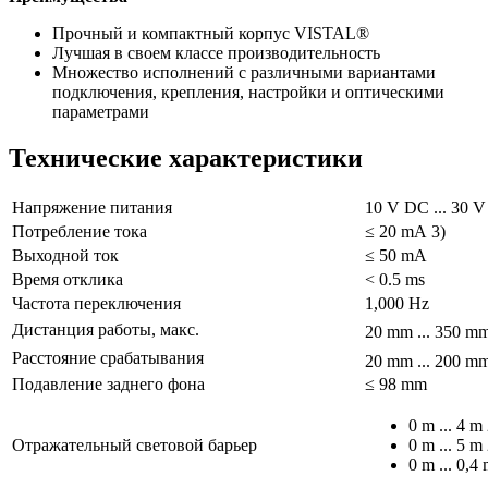
Прочный и компактный корпус VISTAL®
Лучшая в своем классе производительность
Множество исполнений с различными вариантами
подключения, крепления, настройки и оптическими
параметрами
Технические характеристики
Напряжение питания
10 V DC ... 30 V
Потребление тока
≤ 20 mA 3)
Выходной ток
≤ 50 mA
Время отклика
< 0.5 ms
Частота переключения
1,000 Hz
Дистанция работы, макс.
20 mm ... 350 m
Расстояние срабатывания
20 mm ... 200 m
Подавление заднего фона
≤ 98 mm
0 m ... 4 m 
Отражательный световой барьер
0 m ... 5 m 
0 m ... 0,4 