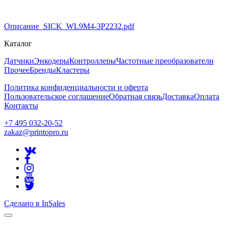
Описание_SICK_WL9M4-3P2232.pdf
Каталог
Датчики
Энкодеры
Контроллеры
Частотные преобразователи
Прочее
Бренды
Кластеры
Политика конфиденциальности и оферта
Пользовательское соглашение
Обратная связь
Доставка
Оплата
Контакты
+7 495 032-20-52
zakaz@printopro.ru
Сделано в InSales