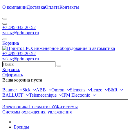
О компании
Доставка
Оплата
Контакты
+7 495 032-20-52
zakaz@printopro.ru
Корзина
+7 495 032-20-52
zakaz@printopro.ru
Корзина:
Оформить
Ваша корзина пуста
Baumer
Sick
ABB
Omron
Siemens
Lenze
B&R
BALLUFF
Telemecanique
IFM Electronic
Электроника
Пневматика
УФ-системы
Системы охлаждения, увлажнения
Бренды