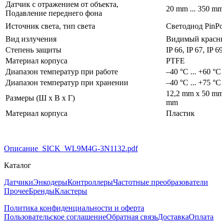
Датчик с отражением от объекта,
20 mm ... 350 mm
Подавление переднего фона
Источник света, тип света
Светодиод PinPo
Вид излучения
Видимый красн
Степень защиты
IP 66, IP 67, IP 
Материал корпуса
PTFE
Диапазон температур при работе
–40 °C ... +60 °C
Диапазон температур при хранении
–40 °C ... +75 °C
12,2 mm x 50 mm
Размеры (Ш x В x Г)
mm
Материал корпуса
Пластик
Описание_SICK_WL9M4G-3N1132.pdf
Каталог
Датчики
Энкодеры
Контроллеры
Частотные преобразователи
Прочее
Бренды
Кластеры
Политика конфиденциальности и оферта
Пользовательское соглашение
Обратная связь
Доставка
Оплата