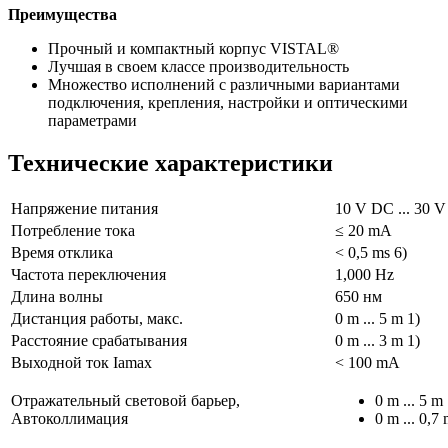
Преимущества
Прочный и компактный корпус VISTAL®
Лучшая в своем классе производительность
Множество исполнений с различными вариантами
подключения, крепления, настройки и оптическими
параметрами
Технические характеристики
Напряжение питания
10 V DC ... 30 V
Потребление тока
≤ 20 mA
Время отклика
< 0,5 ms 6)
Частота переключения
1,000 Hz
Длина волны
650 нм
Дистанция работы, макс.
0 m ... 5 m 1)
Расстояние срабатывания
0 m ... 3 m 1)
Выходной ток Iamax
< 100 mA
Отражательный световой барьер,
0 m ... 5 m 
Автоколлимация
0 m ... 0,7 