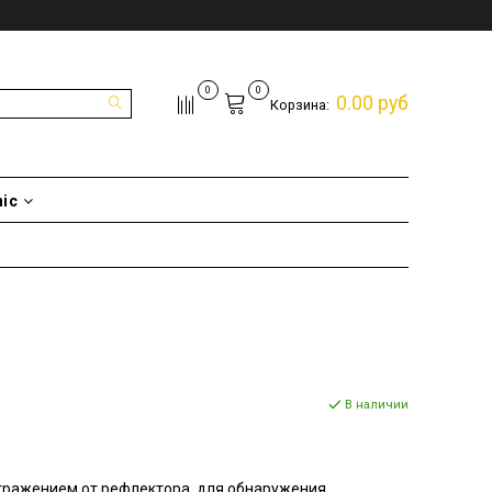
0
0
0.00 руб
Корзина:
nic
В наличии
тражением от рефлектора, для обнаружения