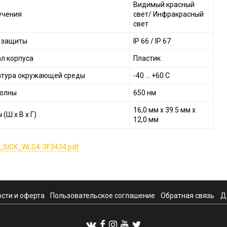
Видимый красный
учения
свет/ Инфракрасный
свет
 защиты
IP 66 / IP 67
л корпуса
Пластик
тура окружающей среды
-40 ... +60 С
волны
650 нм
16,0 мм x 39.5 мм x
(Ш x В x Г)
12,0 мм
_SICK_WLG4-3F3434.pdf
сти и оферта
Пользовательское соглашение
Обратная связь
Д