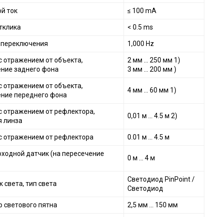
й ток
≤ 100 mA
тклика
< 0.5 ms
 переключения
1,000 Hz
с отражением от объекта,
2 мм ... 250 мм 1)
ние заднего фона
3 мм ... 200 мм )
с отражением от объекта,
4 мм ... 60 мм 1)
ние переднего фона
с отражением от рефлектора,
0,01 м ... 4.5 м 2)
 линза
с отражением от рефлектора
0.01 м ... 4.5 м
ходной датчик (на пересечение
0 м ... 4 м
Светодиод PinPoint /
 света, тип света
Светодиод
 светового пятна
2,5 мм ... 150 мм