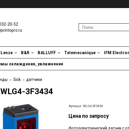
032-20-52
rintopro.ru
Lenze
B&R
BALLUFF
Telemecanique
IFM Electro
емы охлаждения, увлажнения
нды
Sick
датчики
 WLG4-3F3434
Артикул:
WLG4-3F3434
Цена по запросу
Фотоэлектрический датчик с о