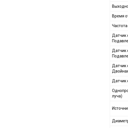
Выходно
Время о
Частота
Датчик 
Подавле
Датчик 
Подавле
Датчик 
Двойная
Датчик 
Однопро
луча)
Источник
Диаметр