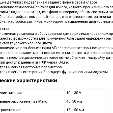
шие датчики с подавлением заднего фона в своем классе
менение технологии PinPoint для яркого, четкого, прецизионного с
чики с подавлением заднего фона c лазероподобным световым пя
бная настройка с помощью 5-поворотного потенциометра, кнопки на
бная настройка датчиков, мониторинг, расширенная диагностика и 
ества
номичная установка в оборудование даже при лимитированном пр
жество возможностей для применения благодаря надежному расп
ектов глубокого черного цвета
аллические резьбовые втулки M3 обеспечивают прочное креплени
окая степень защиты от внешних источников света снижает количе
ое, четкое, прецизионное световое пятно облегчает настройку дат
кий доступ к данным из ПЛК через IO-Link
трая и легкая настройка параметров
трая и легкая интеграция благодаря функциональным модулям
ческие характеристики
ние питания
10 ... 30 V
вание расстояние тип. Макс.
4 ... 50 мм
 расстояние
15 ... 50 мм