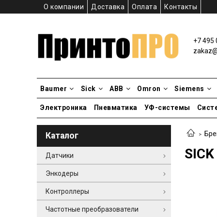
О компании
Доставка
Оплата
Контакты
+7 495 
zakaz@p
Baumer
Sick
ABB
Omron
Siemens
Электроника
Пневматика
УФ-системы
Сист
Бре
Каталог
SICK
Датчики
Энкодеры
Контроллеры
Частотные преобразователи