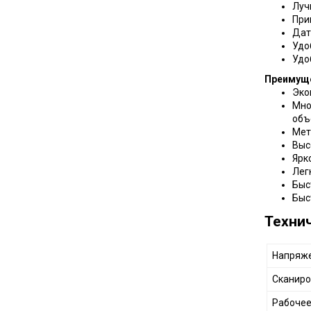
Луч
При
Дат
Удо
Удо
Преимущ
Эко
Мно
объ
Мет
Выс
Ярк
Лег
Быс
Быс
Техни
Напряже
Сканиро
Рабочее