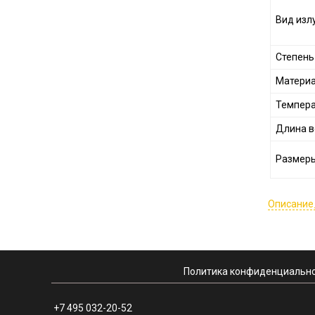
Вид изл
Степень
Материа
Темпера
Длина 
Размеры 
Описание
Политика конфиденциально
+7 495 032-20-52