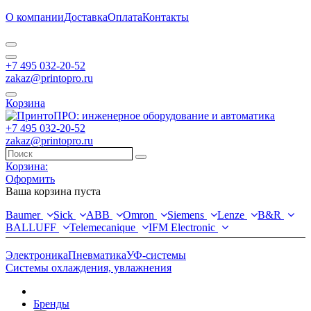
О компании
Доставка
Оплата
Контакты
+7 495 032-20-52
zakaz@printopro.ru
Корзина
+7 495 032-20-52
zakaz@printopro.ru
Корзина:
Оформить
Ваша корзина пуста
Baumer
Sick
ABB
Omron
Siemens
Lenze
B&R
BALLUFF
Telemecanique
IFM Electronic
Электроника
Пневматика
УФ-системы
Системы охлаждения, увлажнения
Бренды