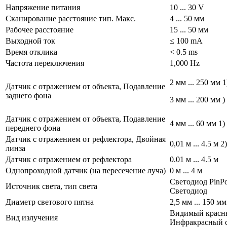
Напряжение питания
10 ... 30 V
Сканирование расстояние тип. Макс.
4 ... 50 мм
Рабочее расстояние
15 ... 50 мм
Выходной ток
≤ 100 mA
Время отклика
< 0.5 ms
Частота переключения
1,000 Hz
2 мм ... 250 мм 1
Датчик с отражением от объекта, Подавление
заднего фона
3 мм ... 200 мм )
Датчик с отражением от объекта, Подавление
4 мм ... 60 мм 1)
переднего фона
Датчик с отражением от рефлектора, Двойная
0,01 м ... 4.5 м 2)
линза
Датчик с отражением от рефлектора
0.01 м ... 4.5 м
Однопроходной датчик (на пересечение луча)
0 м ... 4 м
Светодиод PinPoi
Источник света, тип света
Светодиод
Диаметр светового пятна
2,5 мм ... 150 мм
Видимый красны
Вид излучения
Инфракрасный 