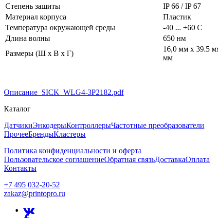
Степень защиты
IP 66 / IP 67
Материал корпуса
Пластик
Температура окружающей среды
-40 ... +60 С
Длина волны
650 нм
16,0 мм x 39.5 м
Размеры (Ш x В x Г)
мм
Описание_SICK_WLG4-3P2182.pdf
Каталог
Датчики
Энкодеры
Контроллеры
Частотные преобразователи
Прочее
Бренды
Кластеры
Политика конфиденциальности и оферта
Пользовательское соглашение
Обратная связь
Доставка
Оплата
Контакты
+7 495 032-20-52
zakaz@printopro.ru