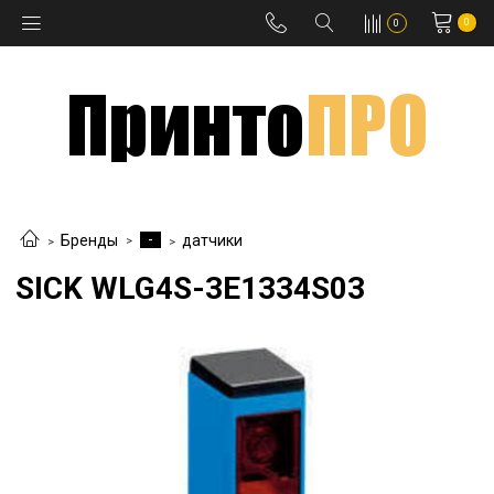
0
0
-
Бренды
датчики
SICK WLG4S-3E1334S03