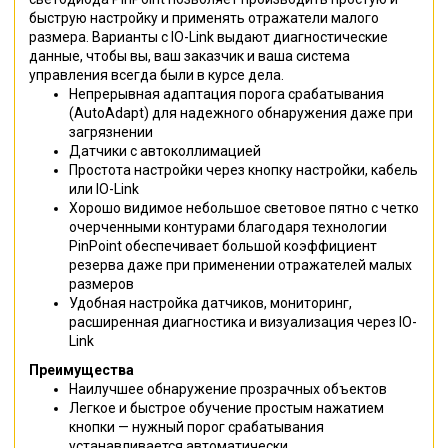
быструю настройку и применять отражатели малого
размера. Варианты с IO-Link выдают диагностические
данные, чтобы вы, ваш заказчик и ваша система
управления всегда были в курсе дела.
Непрерывная адаптация порога срабатывания
(AutoAdapt) для надежного обнаружения даже при
загрязнении
Датчики с автоколлимацией
Простота настройки через кнопку настройки, кабель
или IO-Link
Хорошо видимое небольшое световое пятно с четко
очерченными контурами благодаря технологии
PinPoint обеспечивает большой коэффициент
резерва даже при применении отражателей малых
размеров
Удобная настройка датчиков, мониторинг,
расширенная диагностика и визуализация через IO-
Link
Преимущества
Наилучшее обнаружение прозрачных объектов
Легкое и быстрое обучение простым нажатием
кнопки — нужный порог срабатывания
устанавливается автоматически