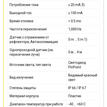
Потребление тока
≤ 20 mA 3)
Выходной ток
≤ 100 mA
Время отклика
< 0.5 ms
Частота переключения
1,000 Hz
Датчик с отражением от
0 m ... 5 m 1)
рефлектора, Автоколлимация
Однопроходной датчик (на
0 м ... 4 м
пересечение луча)
Светодиод
Источник света, тип света
PinPoint
Видимый красный
Вид излучения
свет
Степень защиты
IP 66 / IP 67
Материал корпуса
Пластик
Диапазон температур при работе
-40 ... +60 С