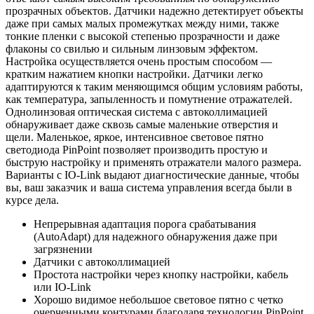
прозрачных объектов. Датчики надежно детектирует объекты
даже при самых малых промежутках между ними, также
тонкие пленки с высокой степенью прозрачности и даже
флаконы со свилью и сильным линзовым эффектом.
Настройка осуществляется очень простым способом —
кратким нажатием кнопки настройки. Датчики легко
адаптируются к таким меняющимся общим условиям работы,
как температура, запыленность и помутнение отражателей.
Однолинзовая оптическая система с автоколлимацией
обнаруживает даже сквозь самые маленькие отверстия и
щели. Маленькое, яркое, интенсивное световое пятно
светодиода PinPoint позволяет производить простую и
быструю настройку и применять отражатели малого размера.
Варианты с IO-Link выдают диагностические данные, чтобы
вы, ваш заказчик и ваша система управления всегда были в
курсе дела.
Непрерывная адаптация порога срабатывания
(AutoAdapt) для надежного обнаружения даже при
загрязнении
Датчики с автоколлимацией
Простота настройки через кнопку настройки, кабель
или IO-Link
Хорошо видимое небольшое световое пятно с четко
очерченными контурами благодаря технологии PinPoint