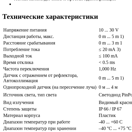
Технические характеристики
Напряжение питания
10 ... 30 V
Дистанция работы, макс.
0 m ... 5 m 1)
Расстояние срабатывания
0 m ... 3 m 1
Потребление тока
≤ 20 mA 3)
Выходной ток
≤ 100 mA
Время отклика
< 0.5 ms
Частота переключения
1,000 Hz
Датчик с отражением от рефлектора,
0 m ... 5 m 1)
Автоколлимация
Однопроходной датчик (на пересечение луча)
0 м ... 4 м
Источник света, тип света
Светодиод PinP
Вид излучения
Видимый красн
Степень защиты
IP 66 / IP 67
Материал корпуса
Пластик
Диапазон температур при работе
-40 ... +60 С
Диапазон температур при хранении
–40 °C ... +75 °C