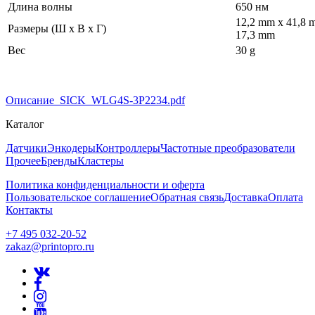
Длина волны
650 нм
12,2 mm x 41,8 
Размеры (Ш x В x Г)
17,3 mm
Вес
30 g
Описание_SICK_WLG4S-3P2234.pdf
Каталог
Датчики
Энкодеры
Контроллеры
Частотные преобразователи
Прочее
Бренды
Кластеры
Политика конфиденциальности и оферта
Пользовательское соглашение
Обратная связь
Доставка
Оплата
Контакты
+7 495 032-20-52
zakaz@printopro.ru