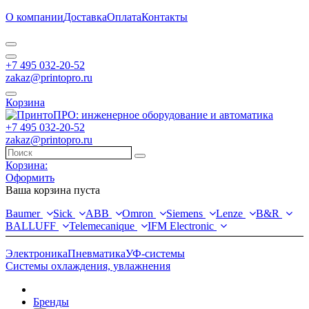
О компании
Доставка
Оплата
Контакты
+7 495 032-20-52
zakaz@printopro.ru
Корзина
+7 495 032-20-52
zakaz@printopro.ru
Корзина:
Оформить
Ваша корзина пуста
Baumer
Sick
ABB
Omron
Siemens
Lenze
B&R
BALLUFF
Telemecanique
IFM Electronic
Электроника
Пневматика
УФ-системы
Системы охлаждения, увлажнения
Бренды