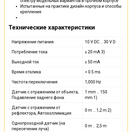
спектру модельных вариантов в прочном корпусе
Испытанные на практике дизайн корпуса и способы
крепления
Технические характеристики
Напряжение питания
10 V DC ... 30 V D
Потребление тока
≤ 20 mA 3)
Выходной ток
≤ 50 mA
Время отклика
< 0.5 ms
Частота переключения
1,000 Hz
Датчик с отражением от объекта,
1 mm ... 150
Подавление заднего фона.
mm 1)
Датчик с отражением от
0 m ... 1,2 m 2)
рефлектора, Автоколлимация
Однопроходной датчик (на
0 m ... 2,5 m
пересечение луча)