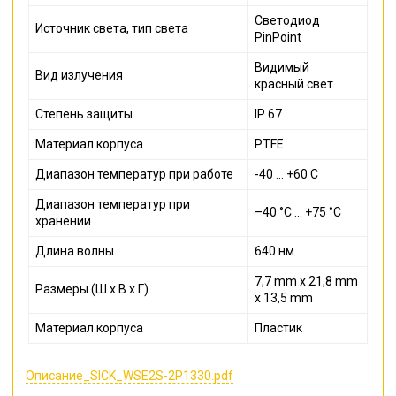
Светодиод
Источник света, тип света
PinPoint
Видимый
Вид излучения
красный свет
Степень защиты
IP 67
Материал корпуса
PTFE
Диапазон температур при работе
-40 ... +60 С
Диапазон температур при
–40 °C ... +75 °C
хранении
Длина волны
640 нм
7,7 mm x 21,8 mm
Размеры (Ш x В x Г)
x 13,5 mm
Материал корпуса
Пластик
Описание_SICK_WSE2S-2P1330.pdf