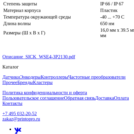
Степень защиты
IP 66 / IP 67
Материал корпуса
Пластик
Температура окружающей среды
-40 ... +70 С
Длина волны
650 нм
16,0 мм x 39.5 м
Размеры (Ш x В x Г)
мм
Описание_SICK_WSE4-3P2130.pdf
Каталог
Датчики
Энкодеры
Контроллеры
Частотные преобразователи
Прочее
Бренды
Кластеры
Политика конфиденциальности и оферта
Пользовательское соглашение
Обратная связь
Доставка
Оплата
Контакты
+7 495 032-20-52
zakaz@printopro.ru