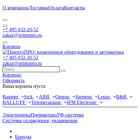
О компании
Доставка
Оплата
Контакты
+7 495 032-20-52
zakaz@printopro.ru
Корзина
+7 495 032-20-52
zakaz@printopro.ru
Корзина:
Оформить
Ваша корзина пуста
Baumer
Sick
ABB
Omron
Siemens
Lenze
B&R
BALLUFF
Telemecanique
IFM Electronic
Электроника
Пневматика
УФ-системы
Системы охлаждения, увлажнения
Бренды