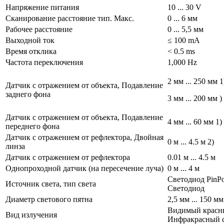
Напряжение питания
10 ... 30 V
Сканирование расстояние тип. Макс.
0 ... 6 мм
Рабочее расстояние
0 ... 5,5 мм
Выходной ток
≤ 100 mA
Время отклика
< 0.5 ms
Частота переключения
1,000 Hz
2 мм ... 250 мм 1
Датчик с отражением от объекта, Подавление
заднего фона
3 мм ... 200 мм )
Датчик с отражением от объекта, Подавление
4 мм ... 60 мм 1)
переднего фона
Датчик с отражением от рефлектора, Двойная
0 м ... 4.5 м 2)
линза
Датчик с отражением от рефлектора
0.01 м ... 4.5 м
Однопроходной датчик (на пересечение луча)
0 м ... 4 м
Светодиод PinPoi
Источник света, тип света
Светодиод
Диаметр светового пятна
2,5 мм ... 150 мм
Видимый красны
Вид излучения
Инфракрасный 