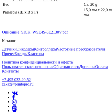
Вес
Ca. 20 g
15,0 мм x 22,0 м
Размеры (Ш x В x Г)
мм
Описание_SICK_WSE4S-3E2130V.pdf
Каталог
Датчики
Энкодеры
Контроллеры
Частотные преобразователи
Прочее
Бренды
Кластеры
Политика конфиденциальности и оферта
Пользовательское соглашение
Обратная связь
Доставка
Оплата
Контакты
+7 495 032-20-52
zakaz@printopro.ru