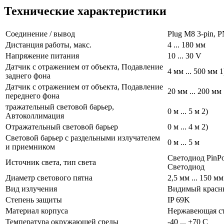
Технические характеристики
Cоединение / вывод
Plug M8 3-pin, 
Дистанция работы, макс.
4 ... 180 мм
Напряжение питания
10 ... 30 V
Датчик с отражением от объекта, Подавление
4 мм ... 500 мм 1
заднего фона
Датчик с отражением от объекта, Подавление
20 мм ... 200 мм 
переднего фона
тражательный световой барьер,
0 м ... 5 м 2)
Автоколлимация
Отражательный световой барьер
0 м ... 4 м 2)
Световой барьер с раздельными излучателем
0 м ... 5 м
и приемником
Светодиод PinPoi
Источник света, тип света
Светодиод
Диаметр светового пятна
2,5 мм ... 150 мм
Вид излучения
Видимый красн
Степень защиты
IP 69K
Материал корпуса
Нержавеющая с
Температура окружающей среды
-40 ... +70 С