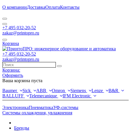
О компании
Доставка
Оплата
Контакты
+7 495 032-20-52
zakaz@printopro.ru
Корзина
+7 495 032-20-52
zakaz@printopro.ru
Корзина:
Оформить
Ваша корзина пуста
Baumer
Sick
ABB
Omron
Siemens
Lenze
B&R
BALLUFF
Telemecanique
IFM Electronic
Электроника
Пневматика
УФ-системы
Системы охлаждения, увлажнения
Бренды